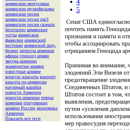
4
армянские минусовки
5
армянские мультфильмы
армянские песни
армянские песни mp3
Сенат США единогласн
армянские песни скачать
почтить память Геноцид
бесплатно
армянские
тосты
армянские
признания и памяти и от
фамилии
армянский
чтобы ассоциировать пр
ресторан
армянский шоу-
отрицанием Геноцида ар
бизнес
артисты армении
афиша
геноцид армян
звезды армении
Принимая во внимание, 
знаменитые армяне
злодеяний Эли Визеля от 
известные армяне
конкурс красоты
концерт
предотвращение злодеян
красота по-армянски
Соединенных Штатов, и 
нагорный карабах
новости Армении
Штатов состоит в том, ч
новости армении
певцы
выявления, предотвращен
армении
популярные
путем «усиления диплом
армяни России
экономика
Армении
использования иностра
Показать все теги
мер правосудия переход