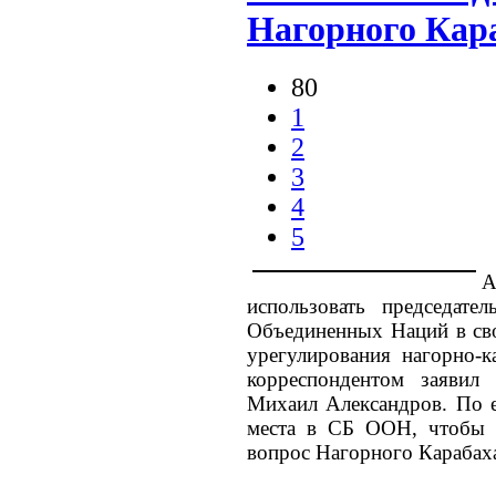
Нагорного Кар
80
1
2
3
4
5
А
использовать председате
Объединенных Наций в сво
урегулирования нагорно-к
корреспондентом заявил
Михаил Александров. По ег
места в СБ ООН, чтобы у
вопрос Нагорного Карабаха