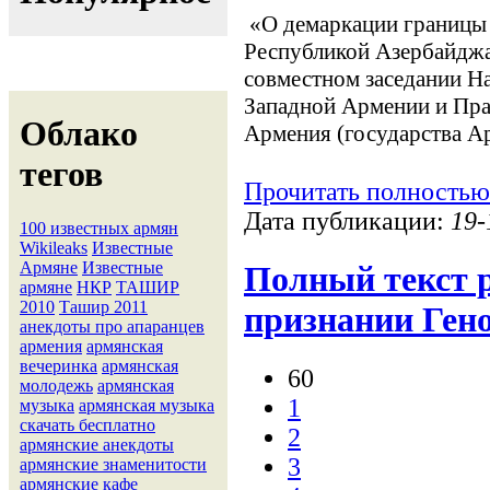
«О демаркации границы
Республикой Азербайджа
совместном заседании Н
Западной Армении и Пра
Облако
Армения (государства А
тегов
Прочитать полностью
Дата публикации:
19-
100 известных армян
Wikileaks
Известные
Армяне
Известные
Полный текст 
армяне
НКР
ТАШИР
2010
Ташир 2011
признании Ген
анекдоты про апаранцев
армения
армянская
вечеринка
армянская
60
молодежь
армянская
1
музыка
армянская музыка
скачать бесплатно
2
армянские анекдоты
3
армянские знаменитости
армянские кафе