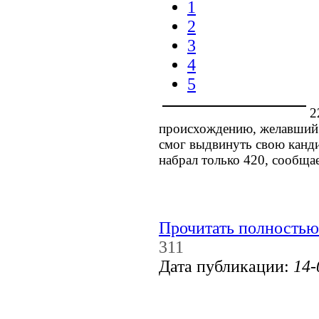
1
2
3
4
5
2
происхождению, желавший 
смог выдвинуть свою канди
набрал только 420, сообщае
Прочитать полностью
311
Дата публикации:
14-