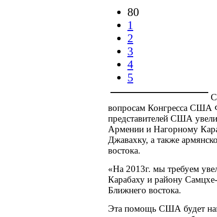
80
1
2
3
4
5
С
вопросам Конгресса США Ф
представителей США увели
Армении и Нагорному Кара
Джавахку, а также армянск
востока.
«На 2013г. мы требуем у
Карабаху и району Самцхе-
Ближнего востока.
Эта помощь США будет нап