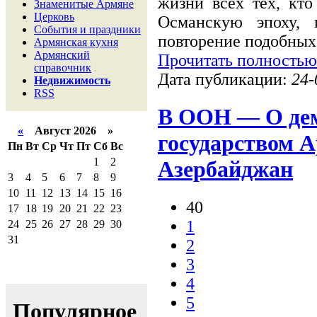
жизни всех тех, кто
Знаменитые Армяне
Церковь
Османскую эпоху, 
События и праздники
повторение подобных
Армянская кухня
Армянский
Прочитать полностью
справочник
Дата публикации:
24-
Недвижимость
RSS
В ООН — О де
«
Август 2026 »
государством 
Пн
Вт
Ср
Чт
Пт
Сб
Вс
1
2
Азербайджан
3
4
5
6
7
8
9
10
11
12
13
14
15
16
40
17
18
19
20
21
22
23
1
24
25
26
27
28
29
30
31
2
3
4
5
Популярное