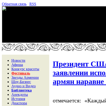
Обратная связь
RSS
Новости
Президент США
Афиша
Конкурс красоты
заявлении испо
Фестиваль
Звезды Армении
армян наравне
Шоу-Бизнес
Аудио и Видео
Библиотека
Анекдоты
История
отмечается: «Кажды
Диаспора