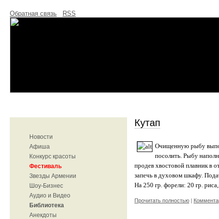
Обратная связь
RSS
Кутап
Новости
Очищенную рыбу выпотр
Афиша
посолить. Рыбу напол
Конкурс красоты
продев хвостовой плавник в о
Фестиваль
запечь в духовом шкафу. Пода
Звезды Армении
На 250 гр. форели: 20 гр. риса,
Шоу-Бизнес
Аудио и Видео
Прочитать полностью
|
Комментар
Библиотека
Анекдоты