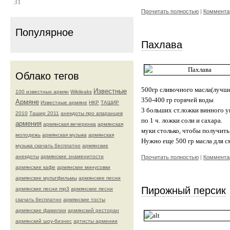
31
Прочитать полностью
|
Комментар
Популярное
Пахлава
Облако тегов
500гр сливочного масла(лучш
Известные
100 известных армян
Wikileaks
350-400 гр горячей воды
Армяне
Известные армяне
НКР
ТАШИР
3 больших ст.ложки винного у
2010
Ташир 2011
анекдоты про апаранцев
по 1 ч. ложки соли и сахара.
армения
армянская вечеринка
армянская
муки столько, чтобы получить 
молодежь
армянская музыка
армянская
Нужно еще 500 гр масла для с
музыка скачать бесплатно
армянские
анекдоты
армянские знаменитости
Прочитать полностью
|
Комментар
армянские кафе
армянские минусовки
армянские мультфильмы
армянские песни
Пирожный персик
армянские песни mp3
армянские песни
скачать бесплатно
армянские тосты
армянские фамилии
армянский ресторан
армянский шоу-бизнес
артисты армении