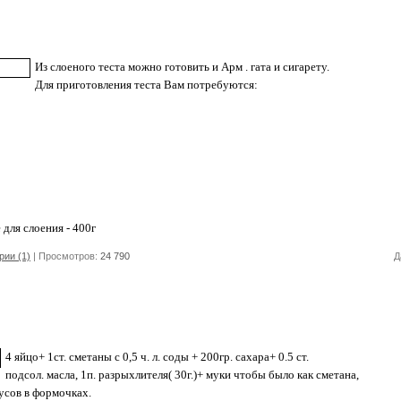
Из слоеного теста можно готовить и Арм . гата и сигарету.
Для приготовления теста Вам потребуются:
е для слоения - 400г
ии (1)
| Просмотров:
24 790
Д
4 яйцо+ 1ст. сметаны с 0,5 ч. л. соды + 200гр. сахара+ 0.5 ст.
подсол. масла, 1п. разрыхлителя( 30г.)+ муки чтобы было как сметана,
усов в формочках.