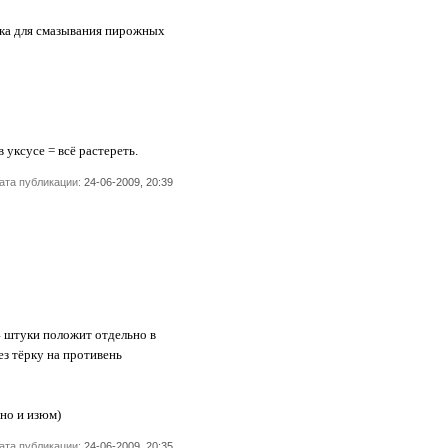
очка для смазывания пирожных
уксусе = всё растереть.
ата публикации:
24-06-2009, 20:39
а 4 штуки положит отдельно в
ез тёрку на противень
чно и изюм)
ата публикации:
24-06-2009, 20:35