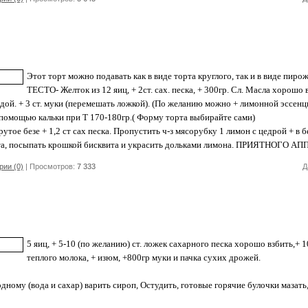
Этот торт можно подавать как в виде торта круглого, так и в виде пиро
ТЕСТО- Желток из 12 яиц, + 2ст. сах. песка, + 300гр. Сл. Масла хорошо 
дой. + 3 ст. муки (перемешать ложкой). (По желанию можно + лимонной эссенци
 помощью кальки при Т 170-180гр.( Форму торта выбирайте сами)
утое безе + 1,2 ст сах песка. Пропустить ч-з мясорубку 1 лимон с цедрой + в б
ста, посыпать крошкой бисквита и украсить дольками лимона. ПРИЯТНОГО А
ии (0)
| Просмотров:
7 333
Д
5 яиц, + 5-10 (по желанию) ст. ложек сахарного песка хорошо взбить,+ 1
теплого молока, + изюм, +800гр муки и пачка сухих дрожей.
ному (вода и сахар) варить сироп, Остудить, готовые горячие булочки мазать,