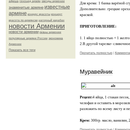
афиша
геноцид армян
звезды армении
Для крема: 1 банка варёной сг
известные
знаменитые армяне
Дополнительно: грецкие орехи
армяне
конкурс красоты
концерт
краской.
красота по-армянски
нагорный карабах
новости Армении
ПРИГОТОВЛЕНИЕ:
новости армении
певцы армении
1. 1 яйцо полностью + 1 желто
популярные армяни России
экономика
2.В другой тарелке- сливочно
Армении
Показать все теги
Прочитать полностью
|
Комментар
Муравейник
Рецепт:
4 яйца, 1 стакан песок
челофан и оставить в морозилн
разложить по всему листу и п
Крем:
300гр. масло, ванилин, 2
Прочитать полностью
|
Комментар