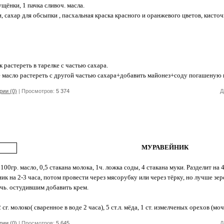
ущёнки, 1 пачка сливоч. масла.
, сахар для обсыпки , пасхальная краска красного и оранжевого цветов, кист
к растереть в тарелке с частью сахара.
е масло растереть с другой частью сахара+добавить майонез+соду погашеную в 
ии (0)
| Просмотров:
5 374
Д
МУРАВЕЙНИК
, 100гр. масло, 0,5 стакана молока, 1ч. ложка соды, 4 стакана муки. Разделит н
ик на 2-3 часа, потом провести через мясорубку или через тёрку, но лучше зер
ечь. остудившим добавить крем.
 сг. молоко( сваренное в воде 2 часа), 5 ст.л. мёда, 1 ст. измелченых орехов (мо
ии (0)
| Просмотров:
5 645
Д