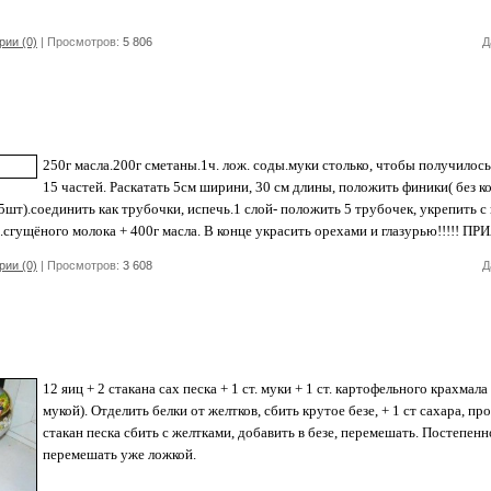
ии (0)
| Просмотров:
5 806
Д
250г масла.200г сметаны.1ч. лож. соды.муки столько, чтобы получилось
15 частей. Раскатать 5см ширини, 30 см длины, положить финики( без к
 . . .( 12-15шт).соединить как трубочки, испечь.1 слой- положить 5 трубочек, укрепит
.сгущёного молока + 400г масла. В конце украсить орехами и глазурью!!!!!
ии (0)
| Просмотров:
3 608
Д
12 яиц + 2 стакана сах песка + 1 ст. муки + 1 ст. картофельного крахмал
мукой). Отделить белки от желтков, сбить крутое безе, + 1 ст сахара, п
стакан песка сбить с желтками, добавить в безе, перемешать. Постепенн
перемешать уже ложкой.