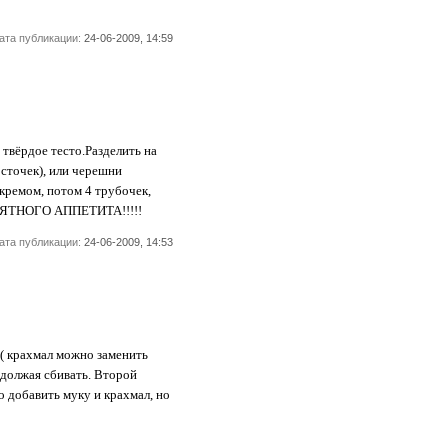
ата публикации:
24-06-2009, 14:59
 твёрдое тесто.Разделить на
осточек), или черешни
ь с кремом, потом 4 трубочек,
 ПРИЯТНОГО АППЕТИТА!!!!!
ата публикации:
24-06-2009, 14:53
а ( крахмал можно заменить
родолжая сбивать. Второй
о добавить муку и крахмал, но