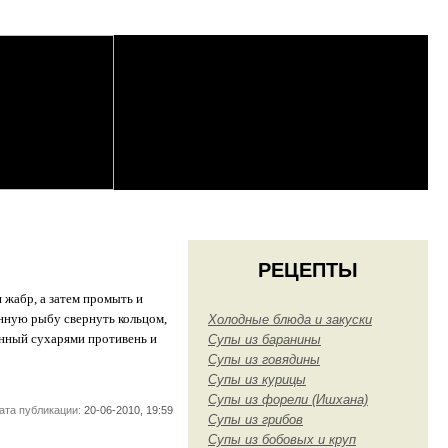
РЕЦЕПТЫ
 жабр, а затем промыть и
нную рыбу свернуть кольцом,
Холодные блюда и закуски
анный сухарями противень и
Супы из баранины
Супы из говядины
Супы из курицы
Супы из форели (Ишхана)
ата публикации:
20-06-2010, 19:59
Супы из грибов
Супы из бобовых и круп