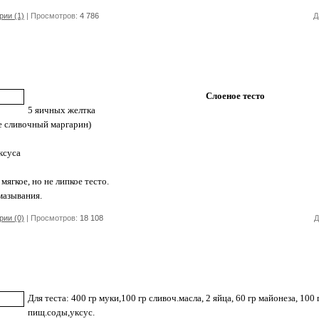
ии (1)
| Просмотров:
4 786
Д
Слоеное тесто
5 яичных желтка
е сливочный маргарин)
ксуса
мягкое, но не липкое тесто.
мазывания.
ии (0)
| Просмотров:
18 108
Д
Для теста: 400 гр муки,100 гр сливоч.масла, 2 яйца, 60 гр майонеза, 100 г
пищ.соды,уксус.