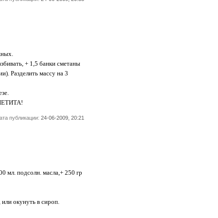
жных.
взбивать, + 1,5 банки сметаны
и). Разделить массу на 3
езе.
ППЕТИТА!
ата публикации:
24-06-2009, 20:21
00 мл. подсолн. масла,+ 250 гр
 или окунуть в сироп.