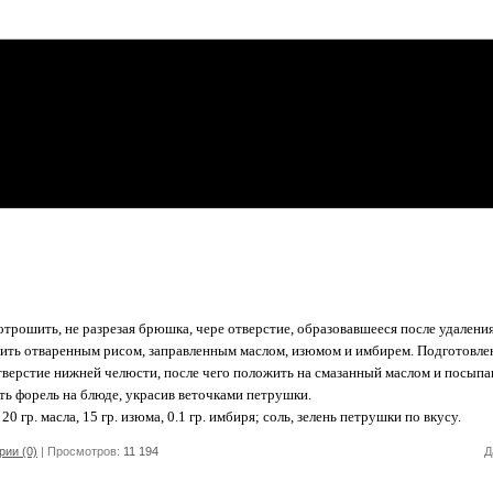
ошить, не разрезая брюшка, чере отверстие, образовавшееся после удаления
нить отваренным рисом, заправленным маслом, изюмом и имбирем. Подготовле
тверстие нижней челюсти, после чего положить на смазанный маслом и посып
ть форель на блюде, украсив веточками петрушки.
 20 гр. масла, 15 гр. изюма, 0.1 гр. имбиря; соль, зелень петрушки по вкусу.
ии (0)
| Просмотров:
11 194
Д