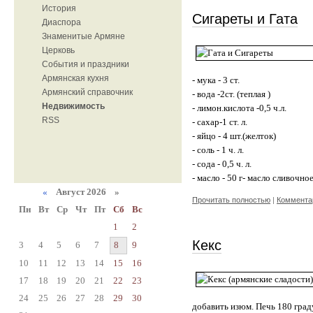
История
Сигареты и Гата
Диаспора
Знаменитые Армяне
Церковь
События и праздники
Армянская кухня
- мука - 3 ст.
Армянский справочник
- вода -2ст. (теплая )
Недвижимость
- лимон.кислота -0,5 ч.л.
RSS
- сахар-1 ст. л.
- яйцо - 4 шт.(желток)
- соль - 1 ч. л.
- сода - 0,5 ч. л.
- масло - 50 г- масло сливочно
«
Август 2026 »
Прочитать полностью
|
Комментар
Пн
Вт
Ср
Чт
Пт
Сб
Вс
1
2
Кекс
3
4
5
6
7
8
9
10
11
12
13
14
15
16
17
18
19
20
21
22
23
24
25
26
27
28
29
30
добавить изюм. Печь 180 град