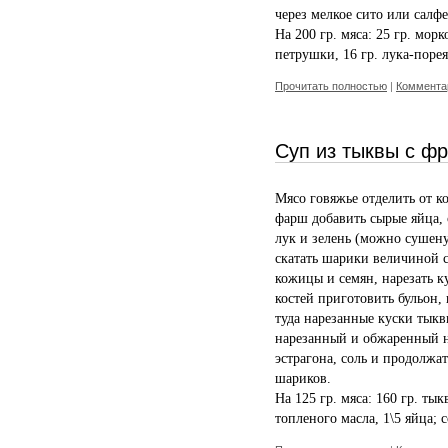
через мелкое сито или салфе
На 200 гр. мяса: 25 гр. морк
петрушки, 16 гр. лука-порея,
Прочитать полностью
|
Комментар
Суп из тыквы с ф
Мясо говяжье отделить от ко
фарш добавить сырые яйца, 
лук и зелень (можно сушен
скатать шарики величиной с
кожицы и семян, нарезать 
костей приготовить бульон,
туда нарезанные куски тыкв
нарезанный и обжаренный н
эстрагона, соль и продолжа
шариков.
На 125 гр. мяса: 160 гр. тык
топленого масла, 1\5 яйца; с