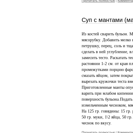
Прочитать полностью
|
Комментар
Суп с мантами (м
Из костей сварить бульон. М
мясорубку. Добавить мелко
петрушку, перец, соль и тщ
сделать в ней углубление, в
замесить тесто. Раскатать т
растоянии 1-2 см. от края 
промежутками порцию фарша
смазать яйцом, затем покры
вырезать кружочки теста вм
Приготовленные манты опус
варить при млабом кипении 
поверхность бульона.Подат
измельченным чесноком, мяс
На 125 гр. говядины: 15 гр. 
50 гр. муки, 1\2 яйца, 50 гр
чеснок по вкусу.
Прочитать полностью
|
Комментар