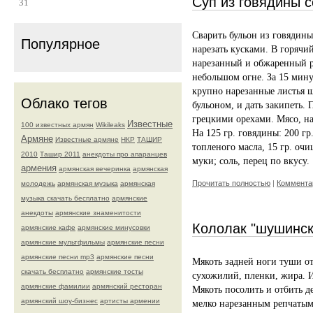
Суп из говядины 
31
Сварить бульон из говядины
Популярное
нарезать кусками. В горячи
нарезанный и обжаренный ре
небольшом огне. За 15 мину
крупно нарезанные листья 
Облако тегов
бульоном, и дать закипеть.
грецкими орехами. Мясо, на
Известные
100 известных армян
Wikileaks
На 125 гр. говядины: 200 гр.
Армяне
Известные армяне
НКР
ТАШИР
топленого масла, 15 гр. очи
2010
Ташир 2011
анекдоты про апаранцев
муки; соль, перец по вкусу.
армения
армянская вечеринка
армянская
Прочитать полностью
|
Комментар
молодежь
армянская музыка
армянская
музыка скачать бесплатно
армянские
анекдоты
армянские знаменитости
Кололак "шушинск
армянские кафе
армянские минусовки
армянские мультфильмы
армянские песни
армянские песни mp3
армянские песни
Мякоть задней ноги туши от
скачать бесплатно
армянские тосты
сухожилий, пленки, жира. И
армянские фамилии
армянский ресторан
Мякоть посолить и отбить д
армянский шоу-бизнес
артисты армении
мелко нарезанным репчатым 