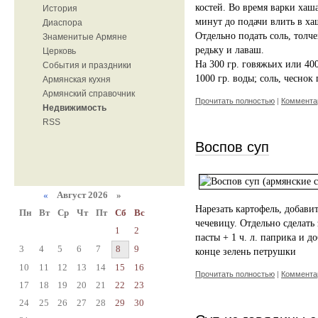
костей. Во время варки хаш
История
минут до подачи влить в ха
Диаспора
Отдельно подать соль, толч
Знаменитые Армяне
редьку и лаваш.
Церковь
На 300 гр. говяжьих или 400
События и праздники
1000 гр. воды; соль, чеснок 
Армянская кухня
Армянский справочник
Прочитать полностью
|
Комментар
Недвижимость
RSS
Воспов суп
«
Август 2026 »
Нарезать картофель, добави
Пн
Вт
Ср
Чт
Пт
Сб
Вс
чечевицу. Отдельно сделать 
1
2
пасты + 1 ч. л. паприка и до
3
4
5
6
7
8
9
конце зелень петрушки
10
11
12
13
14
15
16
Прочитать полностью
|
Комментар
17
18
19
20
21
22
23
24
25
26
27
28
29
30