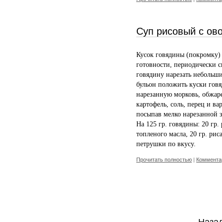
Суп рисовый с ов
Кусок говядины (покромку) 
готовности, периодически с
говядину нарезать небольш
бульон положить куски гов
нарезанную морковь, обжар
картофель, соль, перец и ва
посыпав мелко нарезанной 
На 125 гр. говядины: 20 гр. 
топленого масла, 20 гр. риса
петрушки по вкусу.
Прочитать полностью
|
Комментар