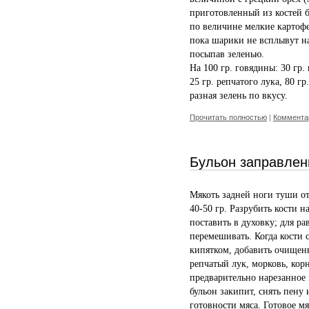
приготовленный из костей 
по величине мелкие картофе
пока шарики не всплывут на
посыпав зеленью.
На 100 гр. говядины: 30 гр. 
25 гр. репчатого лука, 80 гр
разная зелень по вкусу.
Прочитать полностью
|
Комментар
Бульон заправле
Мякоть задней ноги туши отд
40-50 гр. Разрубить кости 
поставить в духовку; для 
перемешивать. Когда кости с
кипятком, добавить очище
репчатый лук, морковь, кор
предварительно нарезанное 
бульон закипит, снять пену 
готовности мяса. Готовое м