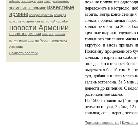
афиша
геноцид армян
звезды армении
пока не получится однородн
известные
знаменитые армяне
переложить в кастрюлю, доб
армяне
взбить. Когда консистенция
конкурс красоты
концерт
солью, перцем, мелко нарез
красота по-армянски
нагорный карабах
новости Армении
холодное место на 20 - 30 м
крупные шарики, сделать в 
новости армении
певцы армении
холодного топленого масла 
популярные армяни России
экономика
вкрутую, и вновь придать 
Армении
Половину процеженного бул
Показать все теги
кололак и варить на слабом 
определяется поварской игл
выделяется белый сок. На о
суп, добавив в него мелко 
зелень эстрагона. За 5 мин,
довести до кипения. С коло
растопленное масло.
На 1500 г говядины (4 порци
репчатого лука, 2 яйца, 12 г
коньяка; соль, перец, эстраг
Прочитать полностью
|
Комментар