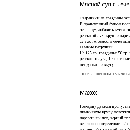
Мясной суп с чеч
Сваренный из говядины буль
В процеженный бульон пол
чечевицу, добавить куски 
репчатый лук, крупно нарез
суп до готовности чечевицы
зеленью петрушки.
На 125 гр. говядины: 50 гр. 
репчатого лука, 10 гр. топле
петрушки по вкусу.
Прочитать полностью
|
Комментар
Махох
Говядину дважды пропустит
пшеничную крупу положить 
нарезанный лук, черный пер
все хорошо перемешать. Из
величиной с грецкий орех (