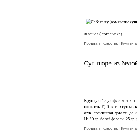
лавашов ( пртел мечо)
Прочитать полностью
|
Комментар
Суп-пюре из бело
Крупную белую фасоль залить 
посолить. Добавить в суп мел
огне, помешивая, довести до 
На 80 гр. белой фасоли: 25 гр.
Прочитать полностью
|
Комментар