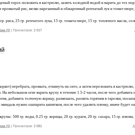
ый горох положить в кастрюлю, залить холодной водой и варить до тех пор, 
 промытый рис, мелко нарезанный и обжаренный репчатый лук и томат-пюре, с
гр. риса, 25 гр. репчатого лука, 15 гр. томата-пюре, 15 гр. топленого масла; сол
ии (0)
| Просмотров:
2 017
ий
кот) перебрать, промыть, откинуть на сито, а затем переложить в кастрюлю, 
 На небольшом огне варить крупу в течение 1.5-2 часов, после чего добавить и
 огня, добавить толченую корицу, размешать, разлить горячим в тарелки, посы
 миндаль нужно ошпарить кипятком, после чего удалить пленку, иначе будет о
упы: 500 гр. воды, 0.25 гр. корицы, 20 гр. кураги, 20 гр. сахара, 15 гр. изюма, 
ии (0)
| Просмотров:
2 091
Д