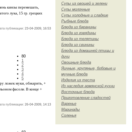
Супы из овощей и зелени
лень кинзы перемешать,
Супы молочные
того лука, 15 гр. грецких
Супы холодные и сладкие
Рыбные блюда
Блюда из баранины
ата публикации:
23-04-2009, 16:53
Блюда из говядины
Блюда из телятины
Блюда из свинины
Блюда из домашней птицы и
80
дичи
1
Овощные блюда
2
Яичные, крупяные, бобовые и
3
4
мучные блюда
5
Изделия из теста
пру ложек муки, обжарить, +
Из наследия армянской кухни
льоном фасоли. В конце +
Восточные блюда
Приготовление сладостей
Варенье
ата публикации:
26-04-2009, 14:13
Маринады
Соленья