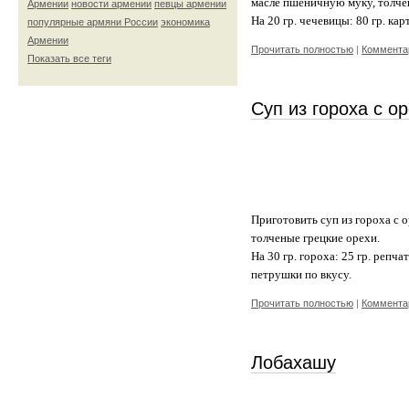
масле пшеничную муку, толчен
Армении
новости армении
певцы армении
На 20 гр. чечевицы: 80 гр. карт
популярные армяни России
экономика
Армении
Прочитать полностью
|
Комментар
Показать все теги
Суп из гороха с о
Приготовить суп из гороха с о
толченые грецкие орехи.
На 30 гр. гороха: 25 гр. репчат
петрушки по вкусу.
Прочитать полностью
|
Комментар
Лобахашу