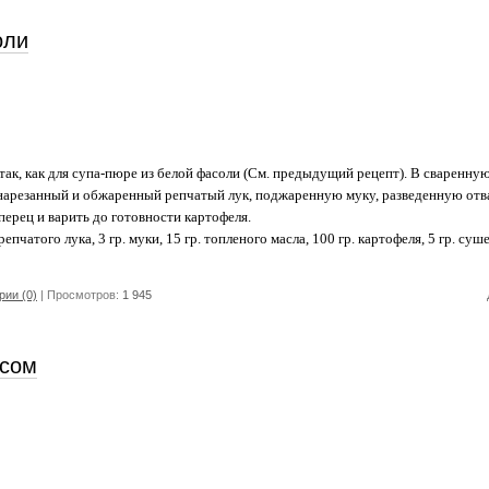
оли
так, как для супа-пюре из белой фасоли (См. предыдущий рецепт). В сваренну
 нарезанный и обжаренный репчатый лук, поджаренную муку, разведенную отв
перец и варить до готовности картофеля.
репчатого лука, 3 гр. муки, 15 гр. топленого масла, 100 гр. картофеля, 5 гр. суш
ии (0)
| Просмотров:
1 945
исом