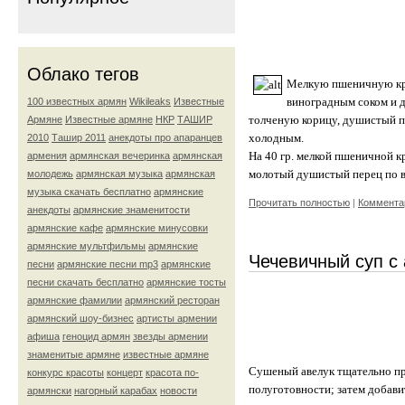
Облако тегов
Мелкую пшеничную круп
виноградным соком и д
100 известных армян
Wikileaks
Известные
толченую корицу, душистый пе
Армяне
Известные армяне
НКР
ТАШИР
холодным.
2010
Ташир 2011
анекдоты про апаранцев
На 40 гр. мелкой пшеничной кру
армения
армянская вечеринка
армянская
молотый душистый перец по в
молодежь
армянская музыка
армянская
музыка скачать бесплатно
армянские
Прочитать полностью
|
Комментар
анекдоты
армянские знаменитости
армянские кафе
армянские минусовки
армянские мультфильмы
армянские
Чечевичный суп с
песни
армянские песни mp3
армянские
песни скачать бесплатно
армянские тосты
армянские фамилии
армянский ресторан
армянский шоу-бизнес
артисты армении
афиша
геноцид армян
звезды армении
знаменитые армяне
известные армяне
Сушеный авелук тщательно про
конкурс красоты
концерт
красота по-
полуготовности; затем добав
армянски
нагорный карабах
новости