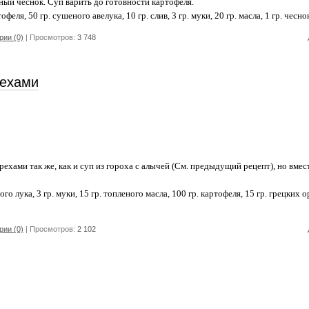
ый чеснок. Суп варить до готовности картофеля.
офеля, 50 гр. сушеного авелука, 10 гр. слив, 3 гр. муки, 20 гр. масла, 1 гр. чесно
ии (0)
| Просмотров:
3 748
рехами
рехами так же, как и суп из гороха с алычей (См. предыдущий рецепт), но вмес
ого лука, 3 гр. муки, 15 гр. топленого масла, 100 гр. картофеля, 15 гр. грецких о
ии (0)
| Просмотров:
2 102