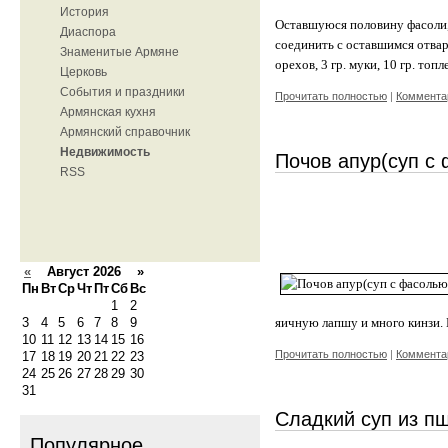
История
Оставшуюся половину фасоли, 
Диаспора
соединить с оставшимся отваро
Знаменитые Армяне
орехов, 3 гр. муки, 10 гр. топ
Церковь
События и праздники
Прочитать полностью
|
Комментар
Армянская кухня
Армянский справочник
Недвижимость
Почов апур(суп с
RSS
«
Август 2026 »
Пн
Вт
Ср
Чт
Пт
Сб
Вс
1
2
3
4
5
6
7
8
9
яичную лапшу и много кинзи. 
10
11
12
13
14
15
16
Прочитать полностью
|
Комментар
17
18
19
20
21
22
23
24
25
26
27
28
29
30
31
Сладкий суп из п
Популярное