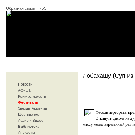
Обратная связь
RSS
Лобахашу (Суп из
Новости
Афиша
Конкурс красоты
Фестиваль
Звезды Армении
Фасоль перебрать, про
Шоу-Бизнес
Откинуть фасоль на ду
Аудио и Видео
массу мелко нарезанный репча
Библиотека
Анекдоты