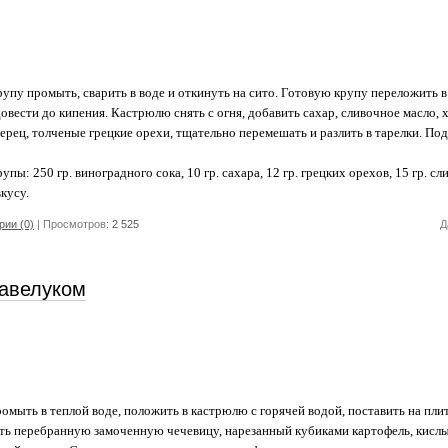
у промыть, сварить в воде и откинуть на сито. Готовую крупу переложить в
овести до кипения. Кастрюлю снять с огня, добавить сахар, сливочное масло,
рец, толченые грецкие орехи, тщательно перемешать и разлить в тарелки. Под
пы: 250 гр. виноградного сока, 10 гр. сахара, 12 гр. грецких орехов, 15 гр. сл
кусу.
ии (0)
| Просмотров:
2 525
Д
 авелуком
мыть в теплой воде, положить в кастрюлю с горячей водой, поставить на плит
ить перебранную замоченную чечевицу, нарезанный кубиками картофель, кисл