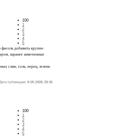
100
1
2
3
4
5
ю фасоль добавить крупно
аром, заранее замоченные
еных слив; соль, перец, зелень
Дата публикации:
8-05-2009, 09:36
100
1
2
3
4
5