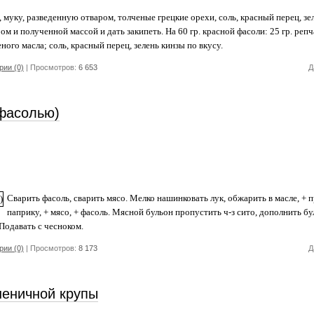
муку, разведенную отваром, толченые грецкие орехи, соль, красный перец, зе
м и полученной массой и дать закипеть. На 60 гр. красной фасоли: 25 гр. репча
леного масла; соль, красный перец, зелень кинзы по вкусу.
ии (0)
| Просмотров:
6 653
Д
 фасолью)
Сварить фасоль, сварить мясо. Мелко нашинковать лук, обжарить в масле, + 
паприку, + мясо, + фасоль. Мясной бульон пропустить ч-з сито, дополнить бу
Подавать с чесноком.
ии (0)
| Просмотров:
8 173
Д
шеничной крупы