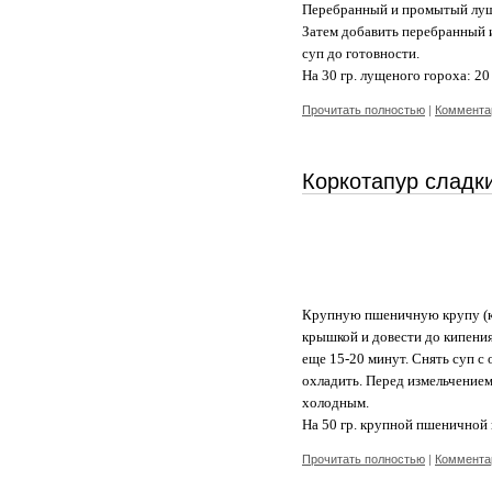
Перебранный и промытый лущен
Затем добавить перебранный и
суп до готовности.
На 30 гр. лущеного гороха: 20 
Прочитать полностью
|
Комментар
Коркотапур сладк
Крупную пшеничную крупу (кор
крышкой и довести до кипения.
еще 15-20 минут. Снять суп с
охладить. Перед измельчением
холодным.
На 50 гр. крупной пшеничной кр
Прочитать полностью
|
Комментар