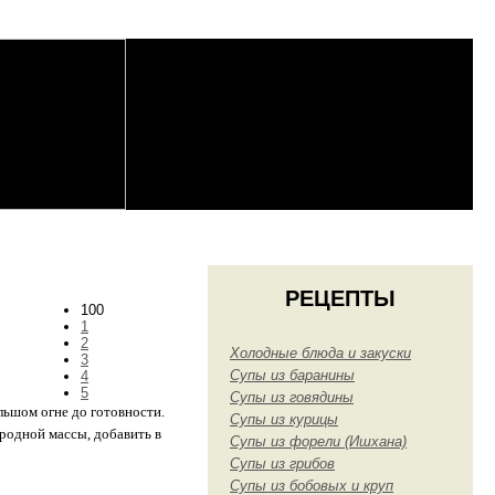
РЕЦЕПТЫ
100
1
2
Холодные блюда и закуски
3
Супы из баранины
4
5
Супы из говядины
льшом огне до готовности.
Супы из курицы
родной массы, добавить в
Супы из форели (Ишхана)
Супы из грибов
Супы из бобовых и круп