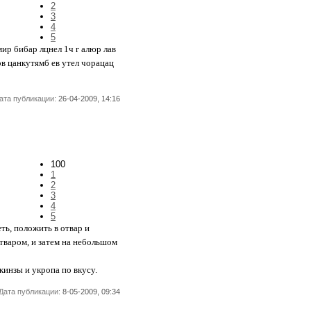
2
3
4
5
мир бибар лцнел 1ч г алюр лав
ов цанкутямб ев утел чорацац
ата публикации:
26-04-2009, 14:16
100
1
2
3
4
5
ть, положить в отвар и
тваром, и затем на небольшом
 кинзы и укропа по вкусу.
Дата публикации:
8-05-2009, 09:34