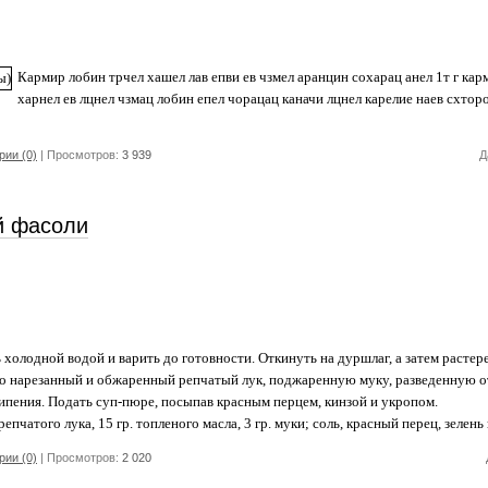
Кармир лобин трчел хашел лав епви ев чзмел аранцин сохарац анел 1т г кар
харнел ев лцнел чзмац лобин епел чорацац каначи лцнел карелие наев схтор
ии (0)
| Просмотров:
3 939
Д
й фасоли
холодной водой и варить до готовности. Откинуть на дуршлаг, а затем растере
ко нарезанный и обжаренный репчатый лук, поджаренную муку, разведенную о
кипения. Подать суп-пюре, посыпав красным перцем, кинзой и укропом.
 репчатого лука, 15 гр. топленого масла, 3 гр. муки; соль, красный перец, зелень
ии (0)
| Просмотров:
2 020