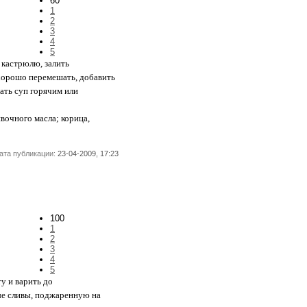
60
1
2
3
4
5
 кастрюлю, залить
 хорошо перемешать, добавить
ать суп горячим или
ивочного масла; корица,
ата публикации:
23-04-2009, 17:23
100
1
2
3
4
5
у и варить до
ые сливы, поджаренную на