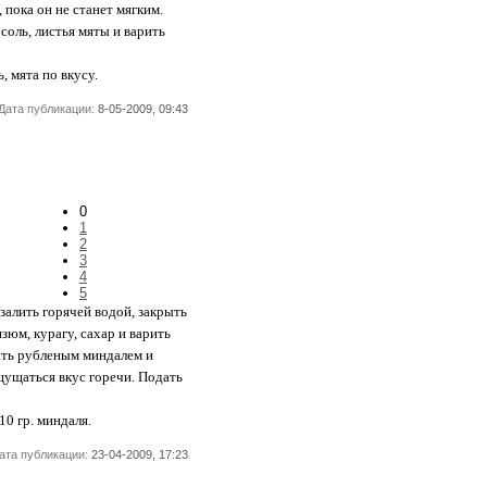
пока он не станет мягким.
оль, листья мяты и варить
ь, мята по вкусу.
Дата публикации:
8-05-2009, 09:43
0
1
2
3
4
5
залить горячей водой, закрыть
зюм, курагу, сахар и варить
пать рубленым миндалем и
щущаться вкус горечи. Подать
10 гр. миндаля.
ата публикации:
23-04-2009, 17:23